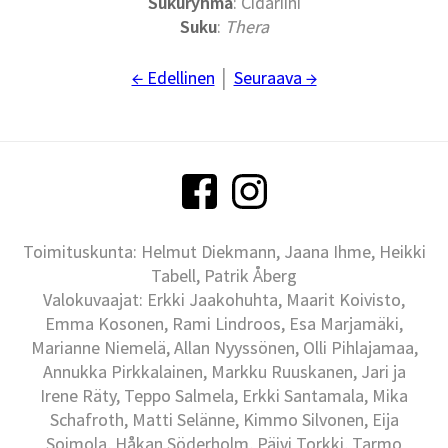
Sukuryhmä
: Cidariini
Suku
:
Thera
← Edellinen
│
Seuraava →
Toimituskunta: Helmut Diekmann, Jaana Ihme, Heikki
Tabell, Patrik Åberg
Valokuvaajat: Erkki Jaakohuhta, Maarit Koivisto,
Emma Kosonen, Rami Lindroos, Esa Marjamäki,
Marianne Niemelä, Allan Nyyssönen, Olli Pihlajamaa,
Annukka Pirkkalainen, Markku Ruuskanen, Jari ja
Irene Räty, Teppo Salmela, Erkki Santamala, Mika
Schafroth, Matti Selänne, Kimmo Silvonen, Eija
Soimola, Håkan Söderholm, Päivi Torkki, Tarmo