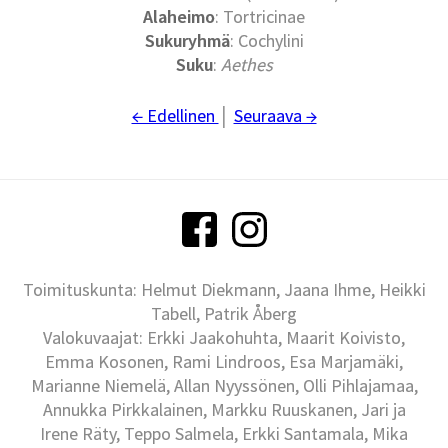
Alaheimo
: Tortricinae
Sukuryhmä
: Cochylini
Suku
:
Aethes
← Edellinen
│
Seuraava →
Toimituskunta: Helmut Diekmann, Jaana Ihme, Heikki
Tabell, Patrik Åberg
Valokuvaajat: Erkki Jaakohuhta, Maarit Koivisto,
Emma Kosonen, Rami Lindroos, Esa Marjamäki,
Marianne Niemelä, Allan Nyyssönen, Olli Pihlajamaa,
Annukka Pirkkalainen, Markku Ruuskanen, Jari ja
Irene Räty, Teppo Salmela, Erkki Santamala, Mika