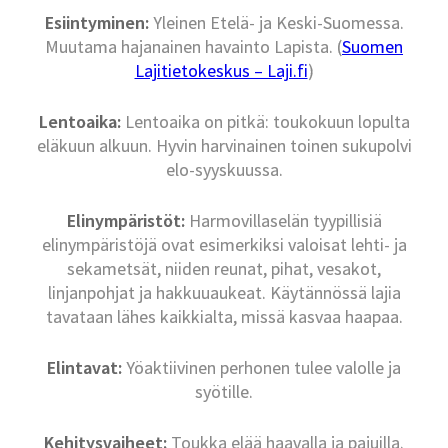
Esiintyminen:
Yleinen Etelä- ja Keski-Suomessa.
Muutama hajanainen havainto Lapista. (
Suomen
Lajitietokeskus – Laji.fi
)
Lentoaika:
Lentoaika on pitkä: toukokuun lopulta
eläkuun alkuun. Hyvin harvinainen toinen sukupolvi
elo-syyskuussa.
Elinympäristöt:
Harmovillaselän tyypillisiä
elinympäristöjä ovat esimerkiksi valoisat lehti- ja
sekametsät, niiden reunat, pihat, vesakot,
linjanpohjat ja hakkuuaukeat. Käytännössä lajia
tavataan lähes kaikkialta, missä kasvaa haapaa.
Elintavat:
Yöaktiivinen perhonen tulee valolle ja
syötille.
Kehitysvaiheet:
Toukka elää haavalla ja pajuilla.