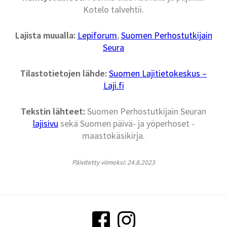
Kotelo talvehtii.
Lajista muualla:
Lepiforum
,
Suomen Perhostutkijain
Seura
Tilastotietojen lähde:
Suomen Lajitietokeskus –
Laji.fi
Tekstin lähteet:
Suomen Perhostutkijain Seuran
lajisivu
sekä Suomen päivä- ja yöperhoset -
maastokäsikirja.
Päivitetty viimeksi: 24.8.2023