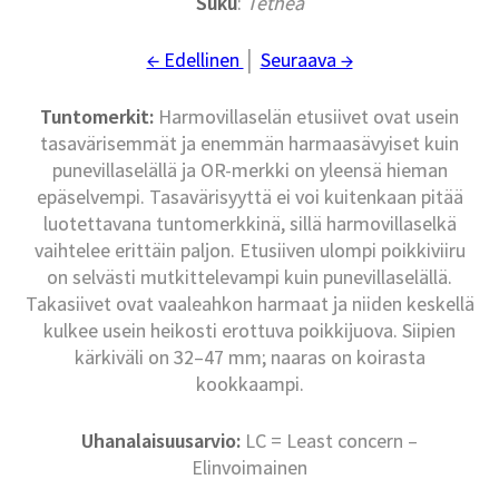
Suku
:
Tethea
← Edellinen
│
Seuraava →
Tuntomerkit:
Harmovillaselän etusiivet ovat usein
tasavärisemmät ja enemmän harmaasävyiset kuin
punevillaselällä ja OR-merkki on yleensä hieman
epäselvempi. Tasavärisyyttä ei voi kuitenkaan pitää
luotettavana tuntomerkkinä, sillä harmovillaselkä
vaihtelee erittäin paljon. Etusiiven ulompi poikkiviiru
on selvästi mutkittelevampi kuin punevillaselällä.
Takasiivet ovat vaaleahkon harmaat ja niiden keskellä
kulkee usein heikosti erottuva poikkijuova. Siipien
kärkiväli on 32–47 mm; naaras on koirasta
kookkaampi.
Uhanalaisuusarvio:
LC = Least concern –
Elinvoimainen