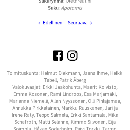
Sukuryhmä
: Olethreutini
Suku
:
Apotomis
← Edellinen
│
Seuraava →
Toimituskunta: Helmut Diekmann, Jaana Ihme, Heikki
Tabell, Patrik Åberg
Valokuvaajat: Erkki Jaakohuhta, Maarit Koivisto,
Emma Kosonen, Rami Lindroos, Esa Marjamäki,
Marianne Niemelä, Allan Nyyssönen, Olli Pihlajamaa,
Annukka Pirkkalainen, Markku Ruuskanen, Jari ja
Irene Räty, Teppo Salmela, Erkki Santamala, Mika
Schafroth, Matti Selänne, Kimmo Silvonen, Eija
Soimola, Håkan Söderholm, Päivi Torkki, Tarmo