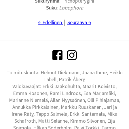
Sukuryhmä
: Trichopterygini
Suku
:
Lobophora
← Edellinen
│
Seuraava →
Toimituskunta: Helmut Diekmann, Jaana Ihme, Heikki
Tabell, Patrik Åberg
Valokuvaajat: Erkki Jaakohuhta, Maarit Koivisto,
Emma Kosonen, Rami Lindroos, Esa Marjamäki,
Marianne Niemelä, Allan Nyyssönen, Olli Pihlajamaa,
Annukka Pirkkalainen, Markku Ruuskanen, Jari ja
Irene Räty, Teppo Salmela, Erkki Santamala, Mika
Schafroth, Matti Selänne, Kimmo Silvonen, Eija
Soimola, Håkan Söderholm, Päivi Torkki, Tarmo