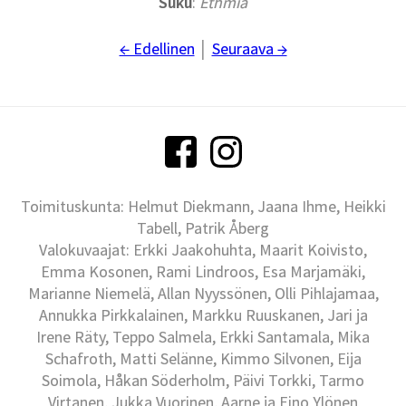
Suku
:
Ethmia
← Edellinen
│
Seuraava →
Toimituskunta: Helmut Diekmann, Jaana Ihme, Heikki
Tabell, Patrik Åberg
Valokuvaajat: Erkki Jaakohuhta, Maarit Koivisto,
Emma Kosonen, Rami Lindroos, Esa Marjamäki,
Marianne Niemelä, Allan Nyyssönen, Olli Pihlajamaa,
Annukka Pirkkalainen, Markku Ruuskanen, Jari ja
Irene Räty, Teppo Salmela, Erkki Santamala, Mika
Schafroth, Matti Selänne, Kimmo Silvonen, Eija
Soimola, Håkan Söderholm, Päivi Torkki, Tarmo
Virtanen, Jukka Vuorinen, Aarne ja Eino Ylönen