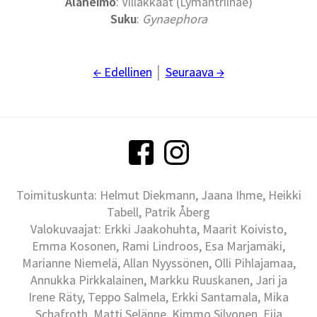
Alaheimo
: Villakkaat (Lymantriinae)
Suku
:
Gynaephora
← Edellinen
│
Seuraava →
Toimituskunta: Helmut Diekmann, Jaana Ihme, Heikki
Tabell, Patrik Åberg
Valokuvaajat: Erkki Jaakohuhta, Maarit Koivisto,
Emma Kosonen, Rami Lindroos, Esa Marjamäki,
Marianne Niemelä, Allan Nyyssönen, Olli Pihlajamaa,
Annukka Pirkkalainen, Markku Ruuskanen, Jari ja
Irene Räty, Teppo Salmela, Erkki Santamala, Mika
Schafroth, Matti Selänne, Kimmo Silvonen, Eija