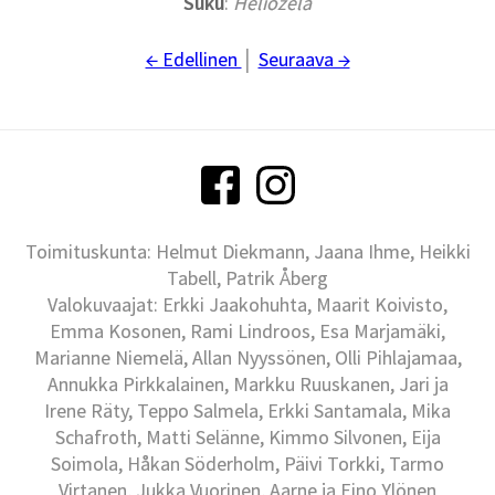
Suku
:
Heliozela
← Edellinen
│
Seuraava →
Toimituskunta: Helmut Diekmann, Jaana Ihme, Heikki
Tabell, Patrik Åberg
Valokuvaajat: Erkki Jaakohuhta, Maarit Koivisto,
Emma Kosonen, Rami Lindroos, Esa Marjamäki,
Marianne Niemelä, Allan Nyyssönen, Olli Pihlajamaa,
Annukka Pirkkalainen, Markku Ruuskanen, Jari ja
Irene Räty, Teppo Salmela, Erkki Santamala, Mika
Schafroth, Matti Selänne, Kimmo Silvonen, Eija
Soimola, Håkan Söderholm, Päivi Torkki, Tarmo
Virtanen, Jukka Vuorinen, Aarne ja Eino Ylönen