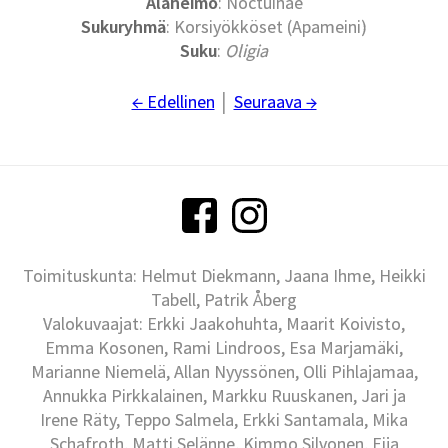
Alaheimo
: Noctuinae
Sukuryhmä
: Korsiyökköset (Apameini)
Suku
:
Oligia
← Edellinen
│
Seuraava →
Toimituskunta: Helmut Diekmann, Jaana Ihme, Heikki
Tabell, Patrik Åberg
Valokuvaajat: Erkki Jaakohuhta, Maarit Koivisto,
Emma Kosonen, Rami Lindroos, Esa Marjamäki,
Marianne Niemelä, Allan Nyyssönen, Olli Pihlajamaa,
Annukka Pirkkalainen, Markku Ruuskanen, Jari ja
Irene Räty, Teppo Salmela, Erkki Santamala, Mika
Schafroth, Matti Selänne, Kimmo Silvonen, Eija