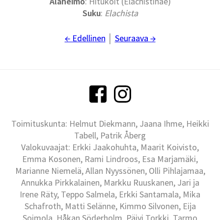
Alaheimo
: Hitukoit (Elachistinae)
Suku
:
Elachista
← Edellinen
│
Seuraava →
Toimituskunta: Helmut Diekmann, Jaana Ihme, Heikki
Tabell, Patrik Åberg
Valokuvaajat: Erkki Jaakohuhta, Maarit Koivisto,
Emma Kosonen, Rami Lindroos, Esa Marjamäki,
Marianne Niemelä, Allan Nyyssönen, Olli Pihlajamaa,
Annukka Pirkkalainen, Markku Ruuskanen, Jari ja
Irene Räty, Teppo Salmela, Erkki Santamala, Mika
Schafroth, Matti Selänne, Kimmo Silvonen, Eija
Soimola, Håkan Söderholm, Päivi Torkki, Tarmo