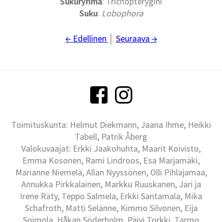
Sukuryhmä
: Trichopterygini
Suku
:
Lobophora
← Edellinen
│
Seuraava →
Toimituskunta: Helmut Diekmann, Jaana Ihme, Heikki
Tabell, Patrik Åberg
Valokuvaajat: Erkki Jaakohuhta, Maarit Koivisto,
Emma Kosonen, Rami Lindroos, Esa Marjamäki,
Marianne Niemelä, Allan Nyyssönen, Olli Pihlajamaa,
Annukka Pirkkalainen, Markku Ruuskanen, Jari ja
Irene Räty, Teppo Salmela, Erkki Santamala, Mika
Schafroth, Matti Selänne, Kimmo Silvonen, Eija
Soimola, Håkan Söderholm, Päivi Torkki, Tarmo