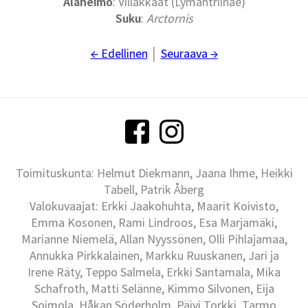
Alaheimo
: Villakkaat (Lymantriinae)
Suku
:
Arctornis
← Edellinen
│
Seuraava →
Toimituskunta: Helmut Diekmann, Jaana Ihme, Heikki
Tabell, Patrik Åberg
Valokuvaajat: Erkki Jaakohuhta, Maarit Koivisto,
Emma Kosonen, Rami Lindroos, Esa Marjamäki,
Marianne Niemelä, Allan Nyyssönen, Olli Pihlajamaa,
Annukka Pirkkalainen, Markku Ruuskanen, Jari ja
Irene Räty, Teppo Salmela, Erkki Santamala, Mika
Schafroth, Matti Selänne, Kimmo Silvonen, Eija
Soimola, Håkan Söderholm, Päivi Torkki, Tarmo