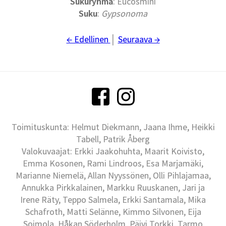
Sukuryhmä
: Eucosmini
Suku
:
Gypsonoma
← Edellinen
│
Seuraava →
Toimituskunta: Helmut Diekmann, Jaana Ihme, Heikki
Tabell, Patrik Åberg
Valokuvaajat: Erkki Jaakohuhta, Maarit Koivisto,
Emma Kosonen, Rami Lindroos, Esa Marjamäki,
Marianne Niemelä, Allan Nyyssönen, Olli Pihlajamaa,
Annukka Pirkkalainen, Markku Ruuskanen, Jari ja
Irene Räty, Teppo Salmela, Erkki Santamala, Mika
Schafroth, Matti Selänne, Kimmo Silvonen, Eija
Soimola, Håkan Söderholm, Päivi Torkki, Tarmo