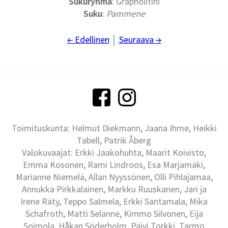
Sukuryhmä
: Grapholitini
Suku
:
Pammene
← Edellinen
│
Seuraava →
Toimituskunta: Helmut Diekmann, Jaana Ihme, Heikki
Tabell, Patrik Åberg
Valokuvaajat: Erkki Jaakohuhta, Maarit Koivisto,
Emma Kosonen, Rami Lindroos, Esa Marjamäki,
Marianne Niemelä, Allan Nyyssönen, Olli Pihlajamaa,
Annukka Pirkkalainen, Markku Ruuskanen, Jari ja
Irene Räty, Teppo Salmela, Erkki Santamala, Mika
Schafroth, Matti Selänne, Kimmo Silvonen, Eija
Soimola, Håkan Söderholm, Päivi Torkki, Tarmo