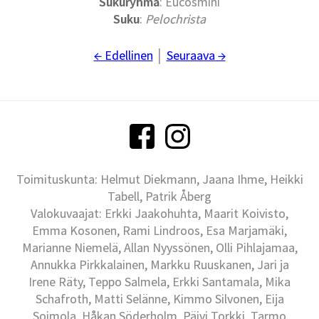
Sukuryhmä
: Eucosmini
Suku
:
Pelochrista
← Edellinen
│
Seuraava →
Toimituskunta: Helmut Diekmann, Jaana Ihme, Heikki
Tabell, Patrik Åberg
Valokuvaajat: Erkki Jaakohuhta, Maarit Koivisto,
Emma Kosonen, Rami Lindroos, Esa Marjamäki,
Marianne Niemelä, Allan Nyyssönen, Olli Pihlajamaa,
Annukka Pirkkalainen, Markku Ruuskanen, Jari ja
Irene Räty, Teppo Salmela, Erkki Santamala, Mika
Schafroth, Matti Selänne, Kimmo Silvonen, Eija
Soimola, Håkan Söderholm, Päivi Torkki, Tarmo