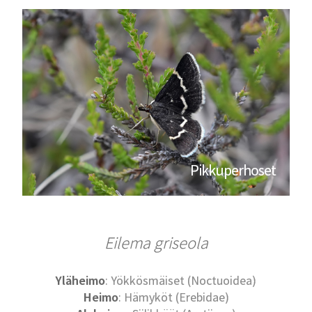
Pikkuperhoset
Eilema griseola
Yläheimo
: Yökkösmäiset (Noctuoidea)
Heimo
: Hämyköt (Erebidae)