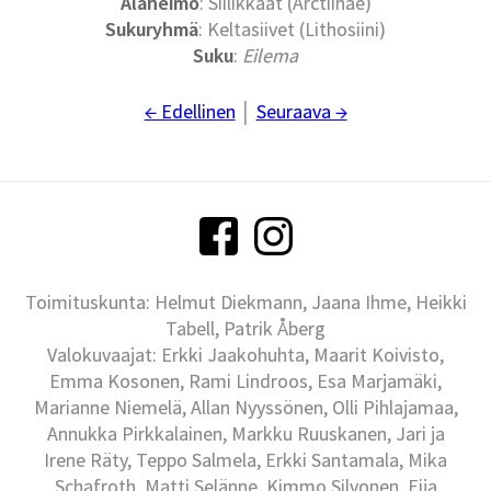
Alaheimo
: Siilikkäät (Arctiinae)
Sukuryhmä
: Keltasiivet (Lithosiini)
Suku
:
Eilema
← Edellinen
│
Seuraava →
Toimituskunta: Helmut Diekmann, Jaana Ihme, Heikki
Tabell, Patrik Åberg
Valokuvaajat: Erkki Jaakohuhta, Maarit Koivisto,
Emma Kosonen, Rami Lindroos, Esa Marjamäki,
Marianne Niemelä, Allan Nyyssönen, Olli Pihlajamaa,
Annukka Pirkkalainen, Markku Ruuskanen, Jari ja
Irene Räty, Teppo Salmela, Erkki Santamala, Mika
Schafroth, Matti Selänne, Kimmo Silvonen, Eija