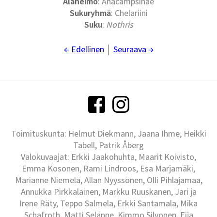
Alaheimo
: Anacampsinae
Sukuryhmä
: Chelariini
Suku
:
Nothris
← Edellinen
│
Seuraava →
Toimituskunta: Helmut Diekmann, Jaana Ihme, Heikki
Tabell, Patrik Åberg
Valokuvaajat: Erkki Jaakohuhta, Maarit Koivisto,
Emma Kosonen, Rami Lindroos, Esa Marjamäki,
Marianne Niemelä, Allan Nyyssönen, Olli Pihlajamaa,
Annukka Pirkkalainen, Markku Ruuskanen, Jari ja
Irene Räty, Teppo Salmela, Erkki Santamala, Mika
Schafroth, Matti Selänne, Kimmo Silvonen, Eija