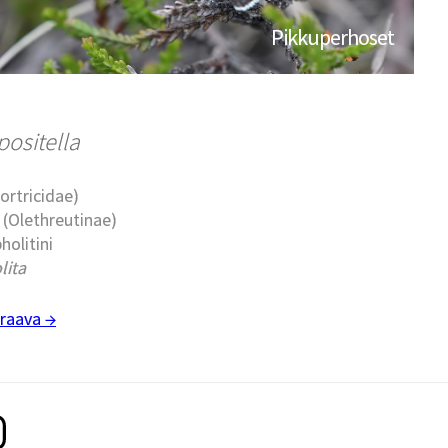
Pikkuperhoset
ositella
Tortricidae)
t (Olethreutinae)
holitini
lita
raava →