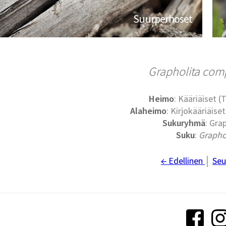
Suurperhoset
Grapholita comp
Heimo
: Kääriäiset (
Alaheimo
: Kirjokääriäise
Sukuryhmä
: Grap
Suku
:
Grapho
← Edellinen
│
Seu