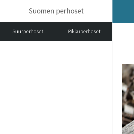
Suomen perhoset
Suurperhoset
Pikkuperhoset