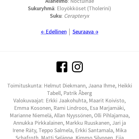
Alaheimo
: Noctuinae
Sukuryhmä
: Eloyökköset (Tholerini)
Suku
:
Cerapteryx
← Edellinen
│
Seuraava →
Toimituskunta: Helmut Diekmann, Jaana Ihme, Heikki
Tabell, Patrik Åberg
Valokuvaajat: Erkki Jaakohuhta, Maarit Koivisto,
Emma Kosonen, Rami Lindroos, Esa Marjamäki,
Marianne Niemelä, Allan Nyyssönen, Olli Pihlajamaa,
Annukka Pirkkalainen, Markku Ruuskanen, Jari ja
Irene Räty, Teppo Salmela, Erkki Santamala, Mika
Schafroth, Matti Selänne, Kimmo Silvonen, Eija