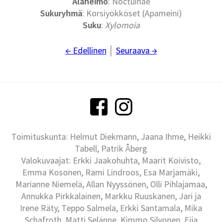
Alaheimo
: Noctuinae
Sukuryhmä
: Korsiyökköset (Apameini)
Suku
:
Xylomoia
← Edellinen
│
Seuraava →
Toimituskunta: Helmut Diekmann, Jaana Ihme, Heikki
Tabell, Patrik Åberg
Valokuvaajat: Erkki Jaakohuhta, Maarit Koivisto,
Emma Kosonen, Rami Lindroos, Esa Marjamäki,
Marianne Niemelä, Allan Nyyssönen, Olli Pihlajamaa,
Annukka Pirkkalainen, Markku Ruuskanen, Jari ja
Irene Räty, Teppo Salmela, Erkki Santamala, Mika
Schafroth, Matti Selänne, Kimmo Silvonen, Eija