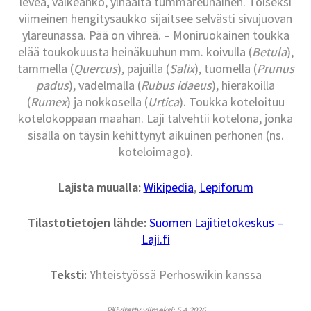
leveä, valkeahko, ylhäältä tummareunainen. Toiseksi
viimeinen hengitysaukko sijaitsee selvästi sivujuovan
yläreunassa. Pää on vihreä. – Moniruokainen toukka
elää toukokuusta heinäkuuhun mm. koivulla (
Betula
),
tammella (
Quercus
), pajuilla (
Salix
), tuomella (
Prunus
padus
), vadelmalla (
Rubus idaeus
), hierakoilla
(
Rumex
) ja nokkosella (
Urtica
). Toukka koteloituu
kotelokoppaan maahan. Laji talvehtii kotelona, jonka
sisällä on täysin kehittynyt aikuinen perhonen (ns.
koteloimago).
Lajista muualla:
Wikipedia
,
Lepiforum
Tilastotietojen lähde:
Suomen Lajitietokeskus –
Laji.fi
Teksti:
Yhteistyössä Perhoswikin kanssa
Päivitetty viimeksi: 5.4.2026