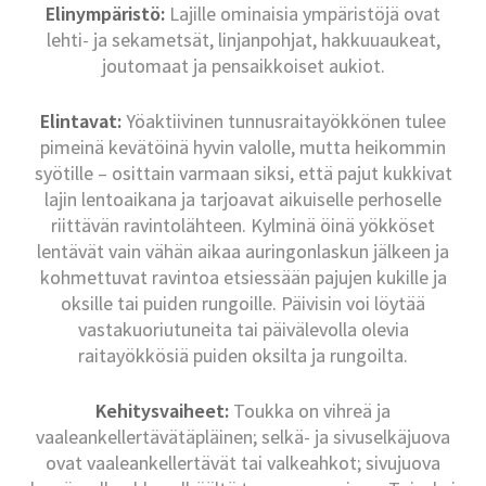
Elinympäristö:
Lajille ominaisia ympäristöjä ovat
lehti- ja sekametsät, linjanpohjat, hakkuuaukeat,
joutomaat ja pensaikkoiset aukiot.
Elintavat:
Yöaktiivinen tunnusraitayökkönen tulee
pimeinä kevätöinä hyvin valolle, mutta heikommin
syötille – osittain varmaan siksi, että pajut kukkivat
lajin lentoaikana ja tarjoavat aikuiselle perhoselle
riittävän ravintolähteen. Kylminä öinä yökköset
lentävät vain vähän aikaa auringonlaskun jälkeen ja
kohmettuvat ravintoa etsiessään pajujen kukille ja
oksille tai puiden rungoille. Päivisin voi löytää
vastakuoriutuneita tai päivälevolla olevia
raitayökkösiä puiden oksilta ja rungoilta.
Kehitysvaiheet:
Toukka on vihreä ja
vaaleankellertävätäpläinen; selkä- ja sivuselkäjuova
ovat vaaleankellertävät tai valkeahkot; sivujuova