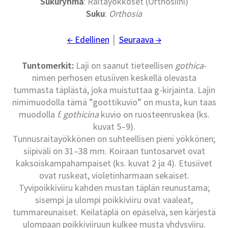
Sukuryhmä
: Raitayökköset (Orthosiini)
Suku
:
Orthosia
← Edellinen
│
Seuraava →
Tuntomerkit:
Laji on saanut tieteellisen
gothica
-
nimen perhosen etusiiven keskellä olevasta
tummasta täplästä, joka muistuttaa g-kirjainta. Lajin
nimimuodolla tämä ”goottikuvio” on musta, kun taas
muodolla
f. gothicina
kuvio on ruosteenruskea (ks.
kuvat 5–9).
Tunnusraitayökkönen on suhteellisen pieni yökkönen;
siipiväli on 31–38 mm. Koiraan tuntosarvet ovat
kaksoiskampahampaiset (ks. kuvat 2 ja 4). Etusiivet
ovat ruskeat, violetinharmaan sekaiset.
Tyvipoikkiviiru kahden mustan täplän reunustama;
sisempi ja ulompi poikkiviiru ovat vaaleat,
tummareunaiset. Keilatäplä on epäselvä, sen kärjestä
ulompaan poikkiviiruun kulkee musta yhdysviiru.