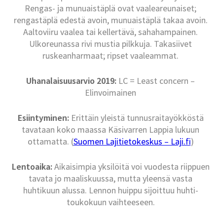
Rengas- ja munuaistäplä ovat vaaleareunaiset;
rengastäplä edestä avoin, munuaistäplä takaa avoin.
Aaltoviiru vaalea tai kellertävä, sahahampainen.
Ulkoreunassa rivi mustia pilkkuja. Takasiivet
ruskeanharmaat; ripset vaaleammat.
Uhanalaisuusarvio 2019:
LC = Least concern –
Elinvoimainen
Esiintyminen:
Erittäin yleistä tunnusraitayökköstä
tavataan koko maassa Käsivarren Lappia lukuun
ottamatta. (
Suomen Lajitietokeskus – Laji.fi
)
Lentoaika:
Aikaisimpia yksilöitä voi vuodesta riippuen
tavata jo maaliskuussa, mutta yleensä vasta
huhtikuun alussa. Lennon huippu sijoittuu huhti-
toukokuun vaihteeseen.