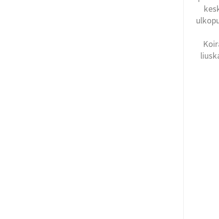
kes
ulkopu
Koir
liusk