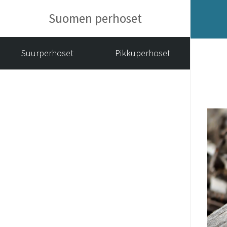
Suomen perhoset
Suurperhoset
Pikkuperhoset