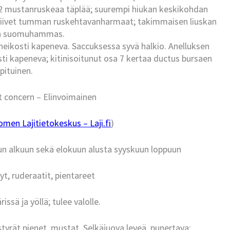
 2 mustanruskeaa täplää; suurempi hiukan keskikohdan
kasiivet tumman ruskehtavanharmaat; takimmaisen liuskan
ta suomuhammas.
heikosti kapeneva. Saccuksessa syvä halkio. Anelluksen
osti kapeneva; kitinisoitunut osa 7 kertaa ductus bursaen
pituinen.
t concern – Elinvoimainen
omen Lajitietokeskus – Laji.fi
)
un alkuun sekä elokuun alusta syyskuun loppuun
yt, ruderaatit, pientareet
ssä ja yöllä; tulee valolle.
yrät pienet, mustat. Selkäjuova leveä, punertava;