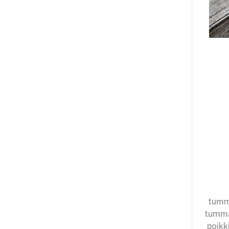
tumma
tumman
poikk