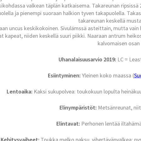
kikohdassa valkean täplän katkaisema. Takareunan ripsissä
olella ja pienempi suoraan halkion tyven takapuolella. Ta
takareunan keskellä mus
aan uncus keskikokoinen. Sivulämssä asteittain, mutta vain 
at kapeat, niiden keskellä suuri piikki. Naaraan antrum heik
kalvomaisen osan 
Uhanalaisuusarvio 2019:
LC = Leas
Esiintyminen:
Yleinen koko maassa (
Su
Lentoaika:
Kaksi sukupolvea: toukokuun lopulta heinäku
Elinympäristöt:
Metsänreunat, niit
Elintavat:
Perhonen lentää iltahämäri
Kehitysvaiheet:
Toukka melko paksu, vihertävänvalkea; nyst