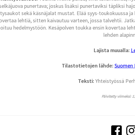
selkäjuova punertava; joskus lisäksi punertaviksi täpliksi hajo
tysaukot sekä käsnäjalat mustat. Elää syys-toukokuussa ja 
overtaa lehtiä, sitten kaivautuu varteen, jossa talvehtii. Jat
oituu hedelmystöön. Kesäpolven toukka ensin kovertaa leht
lehden alapinn
Lajista muualla:
L
Tilastotietojen lähde:
Suomen La
Teksti:
Yhteistyössä Per
Päivitetty viimeksi: 1