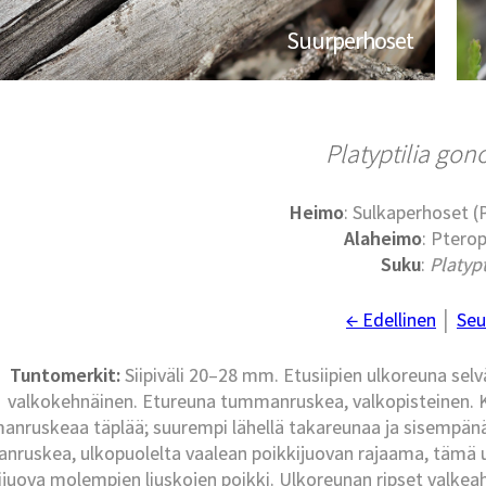
Suurperhoset
Platyptilia gon
Heimo
: Sulkaperhoset 
Alaheimo
: Ptero
Suku
:
Platypt
← Edellinen
│
Seu
Tuntomerkit:
Siipiväli 20–28 mm. Etusiipien ulkoreuna selv
valkokehnäinen. Etureuna tummanruskea, valkopisteinen. Ke
nruskeaa täplää; suurempi lähellä takareunaa ja sisempänä
ruskea, ulkopuolelta vaalean poikkijuovan rajaama, tämä ul
ijuova molempien liuskojen poikki. Ulkoreunan ripset valkea