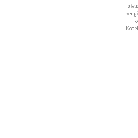
sivu
hengi
k
Kotel