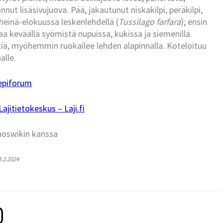
nnut lisäsivujuova. Pää, jakautunut niskakilpi, peräkilpi,
heinä-elokuussa leskenlehdellä (
Tussilago farfara
); ensin
kaa keväällä syömistä nupuissa, kukissa ja siemenillä.
iä, myöhemmin ruokailee lehden alapinnalla. Koteloituu
alle.
epiforum
jitietokeskus – Laji.fi
hoswikin kanssa
3.2.2024