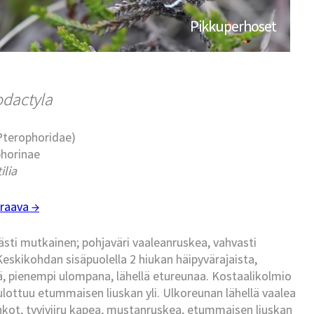
Pikkuperhoset
odactyla
(Pterophoridae)
phorinae
ilia
raava →
ästi mutkainen; pohjaväri vaaleanruskea, vahvasti
skikohdan sisäpuolella 2 hiukan häipyvärajaista,
, pienempi ulompana, lähellä etureunaa. Kostaalikolmio
ottuu etummaisen liuskan yli. Ulkoreunan lähellä vaalea
hkot, tyviviiru kapea, mustanruskea, etummaisen liuskan