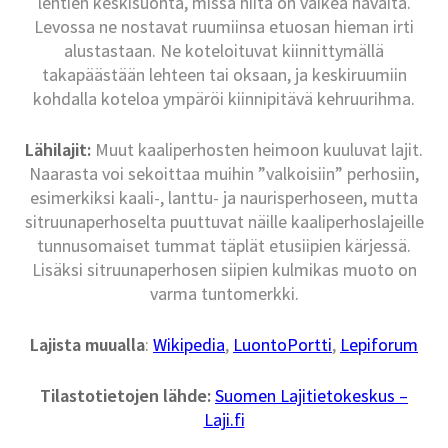
lehtien keskisuonta, missä niitä on vaikea havaita.
Levossa ne nostavat ruumiinsa etuosan hieman irti
alustastaan. Ne koteloituvat kiinnittymällä
takapäästään lehteen tai oksaan, ja keskiruumiin
kohdalla koteloa ympäröi kiinnipitävä kehruurihma.
Lähilajit:
Muut kaaliperhosten heimoon kuuluvat lajit.
Naarasta voi sekoittaa muihin ”valkoisiin” perhosiin,
esimerkiksi kaali-, lanttu- ja naurisperhoseen, mutta
sitruunaperhoselta puuttuvat näille kaaliperhoslajeille
tunnusomaiset tummat täplät etusiipien kärjessä.
Lisäksi sitruunaperhosen siipien kulmikas muoto on
varma tuntomerkki.
Lajista muualla
:
Wikipedia
,
LuontoPortti
,
Lepiforum
Tilastotietojen lähde:
Suomen Lajitietokeskus –
Laji.fi