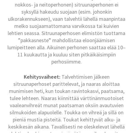
nokkos- ja neitoperhonen) sitruunaperhonen ei
syksyllä hakeudu suojaan (esim. johonkin
ulkorakennukseen), vaan talvehtii lähellä maanpintaa
melko suojaamattomana varvikossa tai kuivien
lehtien seassa. Sitruunaperhosen elimistön tuottama
”pakkasneste” mahdollistaa eloonjäämisen
lumipeitteen alla. Aikuinen perhonen saattaa elää 10–
11 kuukautta ja kuuluu siten pitkäikäisimpiin
perhosiimme.
Kehitysvaiheet:
Talvehtimisen jälkeen
sitruunaperhoset parittelevat, ja naaras aloittaa
munimisen heti, kun toukan ravintokasvi, paatsama,
tulee lehteen. Naaras kiinnittää värttinänmuotoiset
vaaleanvihreät munat paatsaman oksiin avautuvien
silmukoiden alapuolelle. Toukka on vihreä ja sillä on
pieniä mustia pisteitä. Toukat kehittyvät alku- ja
keskikesän aikana. Tavallisesti ne oleskelevat lähellä