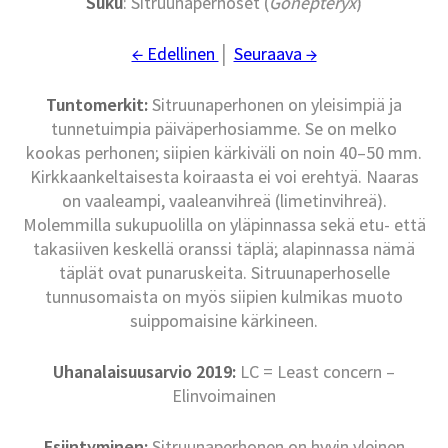
Suku
: Sitruunaperhoset (
Gonepteryx
)
← Edellinen
│
Seuraava →
Tuntomerkit:
Sitruunaperhonen on yleisimpiä ja
tunnetuimpia päiväperhosiamme. Se on melko
kookas perhonen; siipien kärkiväli on noin 40–50 mm.
Kirkkaankeltaisesta koiraasta ei voi erehtyä. Naaras
on vaaleampi, vaaleanvihreä (limetinvihreä).
Molemmilla sukupuolilla on yläpinnassa sekä etu- että
takasiiven keskellä oranssi täplä; alapinnassa nämä
täplät ovat punaruskeita. Sitruunaperhoselle
tunnusomaista on myös siipien kulmikas muoto
suippomaisine kärkineen.
Uhanalaisuusarvio 2019:
LC = Least concern –
Elinvoimainen
Esiintyminen:
Sitruunaperhonen on hyvin yleinen