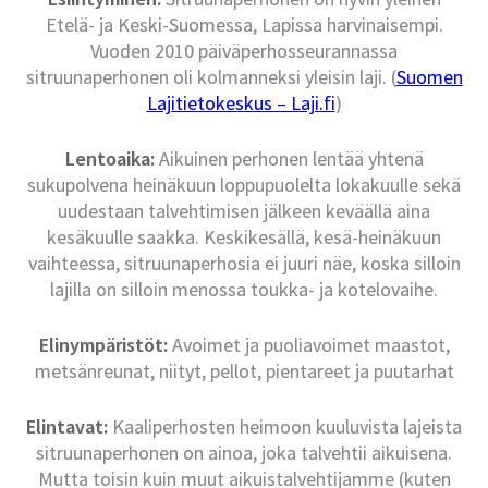
Etelä- ja Keski-Suomessa, Lapissa harvinaisempi.
Vuoden 2010 päiväperhosseurannassa
sitruunaperhonen oli kolmanneksi yleisin laji. (
Suomen
Lajitietokeskus – Laji.fi
)
Lentoaika:
Aikuinen perhonen lentää yhtenä
sukupolvena heinäkuun loppupuolelta lokakuulle sekä
uudestaan talvehtimisen jälkeen keväällä aina
kesäkuulle saakka. Keskikesällä, kesä-heinäkuun
vaihteessa, sitruunaperhosia ei juuri näe, koska silloin
lajilla on silloin menossa toukka- ja kotelovaihe.
Elinympäristöt:
Avoimet ja puoliavoimet maastot,
metsänreunat, niityt, pellot, pientareet ja puutarhat
Elintavat:
Kaaliperhosten heimoon kuuluvista lajeista
sitruunaperhonen on ainoa, joka talvehtii aikuisena.
Mutta toisin kuin muut aikuistalvehtijamme (kuten