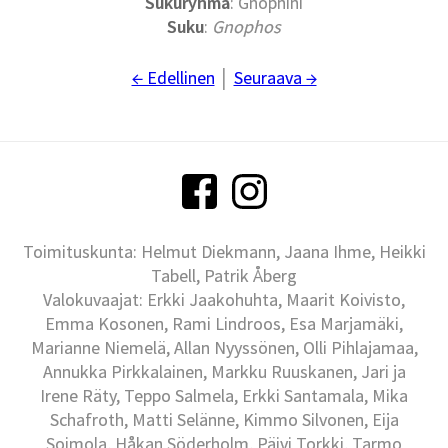
Sukuryhmä
: Gnophini
Suku
:
Gnophos
← Edellinen
│
Seuraava →
Toimituskunta: Helmut Diekmann, Jaana Ihme, Heikki
Tabell, Patrik Åberg
Valokuvaajat: Erkki Jaakohuhta, Maarit Koivisto,
Emma Kosonen, Rami Lindroos, Esa Marjamäki,
Marianne Niemelä, Allan Nyyssönen, Olli Pihlajamaa,
Annukka Pirkkalainen, Markku Ruuskanen, Jari ja
Irene Räty, Teppo Salmela, Erkki Santamala, Mika
Schafroth, Matti Selänne, Kimmo Silvonen, Eija
Soimola, Håkan Söderholm, Päivi Torkki, Tarmo