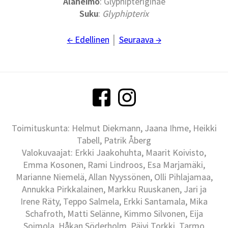
Alaheimo
: Glyphipteriginae
Suku
:
Glyphipterix
← Edellinen
│
Seuraava →
Toimituskunta: Helmut Diekmann, Jaana Ihme, Heikki
Tabell, Patrik Åberg
Valokuvaajat: Erkki Jaakohuhta, Maarit Koivisto,
Emma Kosonen, Rami Lindroos, Esa Marjamäki,
Marianne Niemelä, Allan Nyyssönen, Olli Pihlajamaa,
Annukka Pirkkalainen, Markku Ruuskanen, Jari ja
Irene Räty, Teppo Salmela, Erkki Santamala, Mika
Schafroth, Matti Selänne, Kimmo Silvonen, Eija
Soimola, Håkan Söderholm, Päivi Torkki, Tarmo