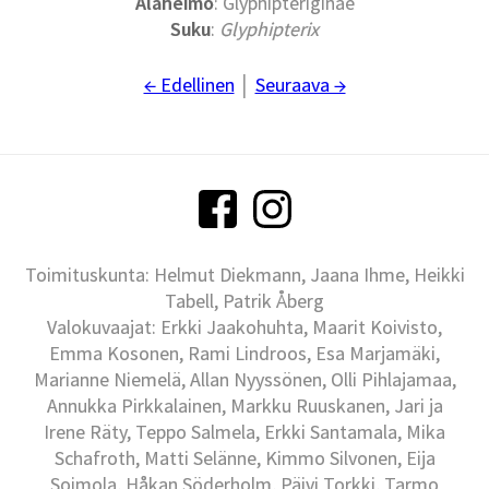
Alaheimo
: Glyphipteriginae
Suku
:
Glyphipterix
← Edellinen
│
Seuraava →
Toimituskunta: Helmut Diekmann, Jaana Ihme, Heikki
Tabell, Patrik Åberg
Valokuvaajat: Erkki Jaakohuhta, Maarit Koivisto,
Emma Kosonen, Rami Lindroos, Esa Marjamäki,
Marianne Niemelä, Allan Nyyssönen, Olli Pihlajamaa,
Annukka Pirkkalainen, Markku Ruuskanen, Jari ja
Irene Räty, Teppo Salmela, Erkki Santamala, Mika
Schafroth, Matti Selänne, Kimmo Silvonen, Eija
Soimola, Håkan Söderholm, Päivi Torkki, Tarmo