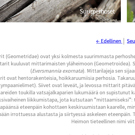
Suurperhoset
← Edellinen
│
Seu
rit (Geometridae) ovat yksi kolmesta suurimmasta perhoshe
tarit kuuluvat mittarimaisten yläheimoon (Geometroidea). Suo
(
Eversmannia exornata
). Mittarilajeja sen si
rit ovat hentorakenteisia, hoikkaruumiisia perhosia. Takaruumi
tympaanielimet). Siivet ovat leveät, ja levossa mittarit pitäv
areiden toukilla vatsajalkaparien lukumäärä on supistunut 
sivaiheinen liikkumistapa, jota kutsutaan ”mittaamiseksi”: tou
apäänsä eteenpäin kohottaen keskiruumistaan kaarelle, min
pään irrottuessa alustasta ja siirtyessä askeleen eteenpäin
Heimon tieteellinen nimi vii