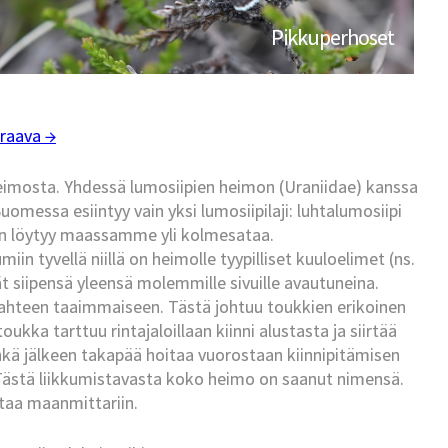
Pikkuperhoset
raava →
imosta. Yhdessä lumosiipien heimon (Uraniidae) kanssa
messa esiintyy vain yksi lumosiipilaji: luhtalumosiipi
jaan löytyy maassamme yli kolmesataa.
in tyvellä niillä on heimolle tyypilliset kuuloelimet (ns.
ät siipensä yleensä molemmille sivuille avautuneina.
kahteen taaimmaiseen. Tästä johtuu toukkien erikoinen
kka tarttuu rintajaloillaan kiinni alustasta ja siirtää
kä jälkeen takapää hoitaa vuorostaan kiinnipitämisen
. Tästä liikkumistavasta koko heimo on saanut nimensä.
ttaa maanmittariin.