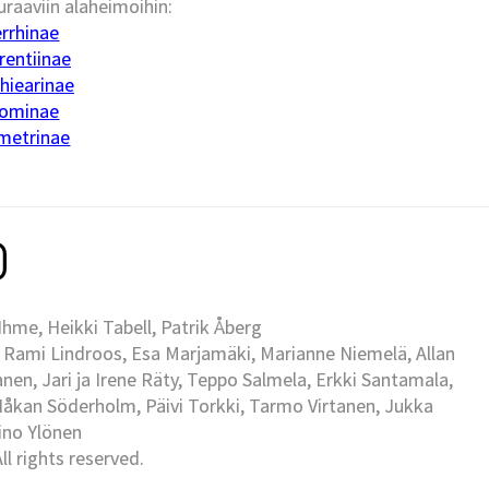
raaviin alaheimoihin:
errhinae
rentiinae
hiearinae
nominae
ometrinae
me, Heikki Tabell, Patrik Åberg
 Rami Lindroos, Esa Marjamäki, Marianne Niemelä, Allan
en, Jari ja Irene Räty, Teppo Salmela, Erkki Santamala,
Håkan Söderholm, Päivi Torkki, Tarmo Virtanen, Jukka
Eino Ylönen
l rights reserved.