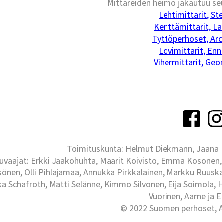
Mittareiden heimo jakautuu seu
Lehtimittarit, St
Kenttämittarit, La
Tyttöperhoset, Arc
Lovimittarit, En
Vihermittarit, Ge
Toimituskunta: Helmut Diekmann, Jaana Ih
uvaajat: Erkki Jaakohuhta, Maarit Koivisto, Emma Kosonen,
önen, Olli Pihlajamaa, Annukka Pirkkalainen, Markku Ruuskan
ka Schafroth, Matti Selänne, Kimmo Silvonen, Eija Soimola, 
Vuorinen, Aarne ja 
© 2022 Suomen perhoset, Al