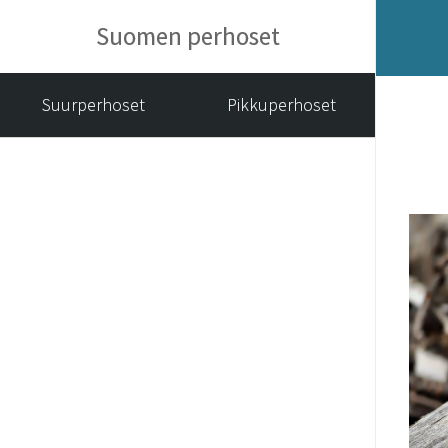
Suomen perhoset
Suurperhoset
Pikkuperhoset