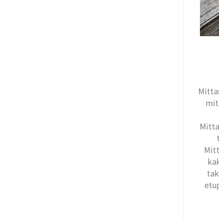
Mitta
mit
Mitta
Mitt
kak
tak
etu