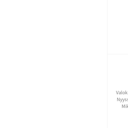
Valok
Nyyss
Mi