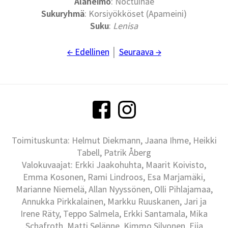
Alaheimo
: Noctuinae
Sukuryhmä
: Korsiyökköset (Apameini)
Suku
:
Lenisa
← Edellinen
│
Seuraava →
Toimituskunta: Helmut Diekmann, Jaana Ihme, Heikki
Tabell, Patrik Åberg
Valokuvaajat: Erkki Jaakohuhta, Maarit Koivisto,
Emma Kosonen, Rami Lindroos, Esa Marjamäki,
Marianne Niemelä, Allan Nyyssönen, Olli Pihlajamaa,
Annukka Pirkkalainen, Markku Ruuskanen, Jari ja
Irene Räty, Teppo Salmela, Erkki Santamala, Mika
Schafroth, Matti Selänne, Kimmo Silvonen, Eija