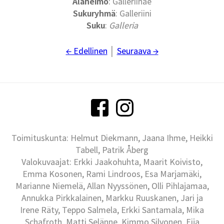
Alaheimo
: Galleriinae
Sukuryhmä
: Galleriini
Suku
:
Galleria
← Edellinen
│
Seuraava →
Toimituskunta: Helmut Diekmann, Jaana Ihme, Heikki
Tabell, Patrik Åberg
Valokuvaajat: Erkki Jaakohuhta, Maarit Koivisto,
Emma Kosonen, Rami Lindroos, Esa Marjamäki,
Marianne Niemelä, Allan Nyyssönen, Olli Pihlajamaa,
Annukka Pirkkalainen, Markku Ruuskanen, Jari ja
Irene Räty, Teppo Salmela, Erkki Santamala, Mika
Schafroth, Matti Selänne, Kimmo Silvonen, Eija