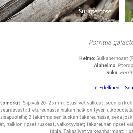
Suurperhoset
Porrittia galac
Heimo
: Sulkaperhoset 
Alaheimo
: Ptero
Suku
:
Porrit
← Edellinen
│
Seu
tomerkit:
Siipiväli 20–25 mm. Etusiivet valkeat, suonien kohd
 seuraavasti: 1 etureunassa hiukan halkion tyven ulkopuolella;
 sisäpuolella; 2 takimmaisen liuskan takareunassa, sekä jos
at, halkion ripset ruskeat, valkotyviset; takareunan ripset 
täplä. Takasiivet valkeanharmaat; rip