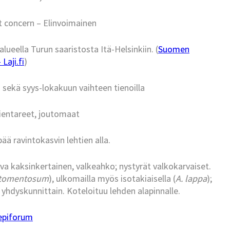
t concern – Elinvoimainen
alueella Turun saaristosta Itä-Helsinkiin. (
Suomen
Laji.fi
)
sekä syys-lokakuun vaihteen tienoilla
 pientareet, joutomaat
ää ravintokasvin lehtien alla.
ova kaksinkertainen, valkeahko; nystyrät valkokarvaiset.
 tomentosum
), ulkomailla myös isotakiaisella (
A. lappa
);
n yhdyskunnittain. Koteloituu lehden alapinnalle.
epiforum