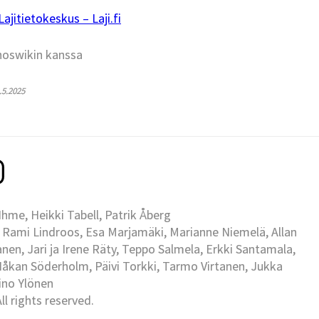
jitietokeskus – Laji.fi
hoswikin kanssa
2.5.2025
me, Heikki Tabell, Patrik Åberg
 Rami Lindroos, Esa Marjamäki, Marianne Niemelä, Allan
en, Jari ja Irene Räty, Teppo Salmela, Erkki Santamala,
Håkan Söderholm, Päivi Torkki, Tarmo Virtanen, Jukka
Eino Ylönen
l rights reserved.