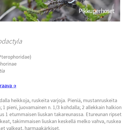
Pikkuperhoset
todactyla
(Pterophoridae)
phorinae
tia
raava →
alla heikkoja, ruskeita varjoja. Pieniä, mustanruskeita
 1 pieni, juovamainen n. 1/3 kohdalla; 2 allekkain halkion
kus 1 etummaisen liuskan takareunassa. Etureunan ripset
valkeat, takimmaisen liuskan keskellä melko vahva, ruskea
set valkeat, harmaakärkiset.