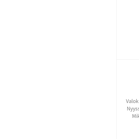
Valok
Nyyss
Mi