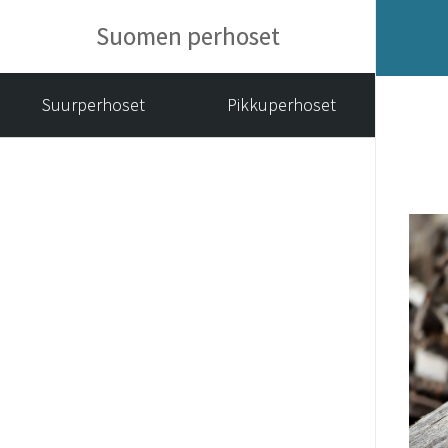
Suomen perhoset
Suurperhoset
Pikkuperhoset