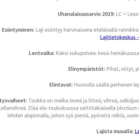
Uhanalaisuusarvio 2019:
LC = Leas
Esiintyminen:
Laji esiintyy harvinaisena eteläisellä rannikko
Lajitietokeskus – 
Lentoaika:
Kaksi sukupolvea: kesä-heinäkuussa 
Elinympäristöt:
Pihat, niityt,
Elintavat:
Huonolla säällä perhonen lep
tysvaiheet:
Toukka on melko leveä ja litteä; vihreä, selkäju
ellanvihreä. Elää elo-toukokuussa seittitakiaisella (
Arctium
lehden alapinnalla, johon syö pieniä, pyöreitä reikiä, usei
Lajista muualla:
L