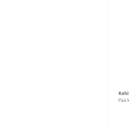
Kehi
Pää k