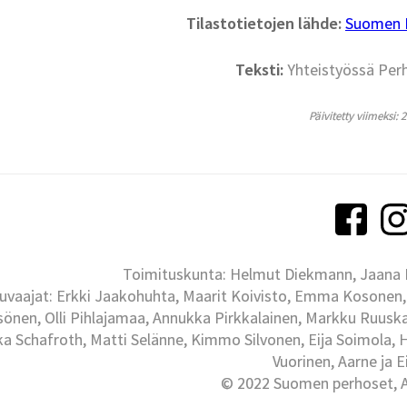
Tilastotietojen lähde:
Suomen La
Teksti:
Yhteistyössä Per
Päivitetty viimeksi: 
Toimituskunta: Helmut Diekmann, Jaana Ih
uvaajat: Erkki Jaakohuhta, Maarit Koivisto, Emma Kosonen,
önen, Olli Pihlajamaa, Annukka Pirkkalainen, Markku Ruuskan
ka Schafroth, Matti Selänne, Kimmo Silvonen, Eija Soimola, 
Vuorinen, Aarne ja 
© 2022 Suomen perhoset, Al