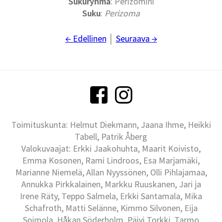
Sukuryhmä
: Perizomini
Suku
:
Perizoma
← Edellinen
│
Seuraava →
Toimituskunta: Helmut Diekmann, Jaana Ihme, Heikki
Tabell, Patrik Åberg
Valokuvaajat: Erkki Jaakohuhta, Maarit Koivisto,
Emma Kosonen, Rami Lindroos, Esa Marjamäki,
Marianne Niemelä, Allan Nyyssönen, Olli Pihlajamaa,
Annukka Pirkkalainen, Markku Ruuskanen, Jari ja
Irene Räty, Teppo Salmela, Erkki Santamala, Mika
Schafroth, Matti Selänne, Kimmo Silvonen, Eija
Soimola, Håkan Söderholm, Päivi Torkki, Tarmo