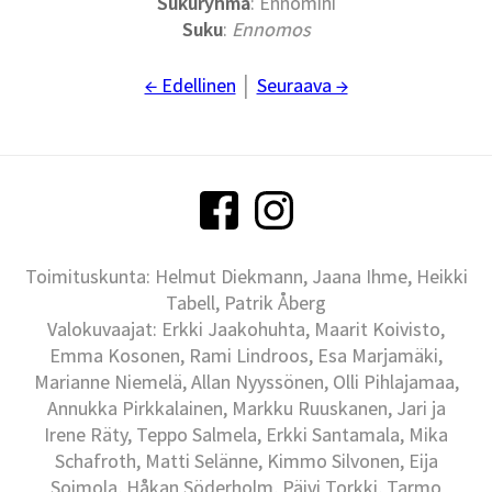
Sukuryhmä
: Ennomini
Suku
:
Ennomos
← Edellinen
│
Seuraava →
Toimituskunta: Helmut Diekmann, Jaana Ihme, Heikki
Tabell, Patrik Åberg
Valokuvaajat: Erkki Jaakohuhta, Maarit Koivisto,
Emma Kosonen, Rami Lindroos, Esa Marjamäki,
Marianne Niemelä, Allan Nyyssönen, Olli Pihlajamaa,
Annukka Pirkkalainen, Markku Ruuskanen, Jari ja
Irene Räty, Teppo Salmela, Erkki Santamala, Mika
Schafroth, Matti Selänne, Kimmo Silvonen, Eija
Soimola, Håkan Söderholm, Päivi Torkki, Tarmo