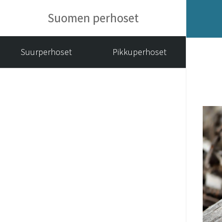
Suomen perhoset
Suurperhoset
Pikkuperhoset