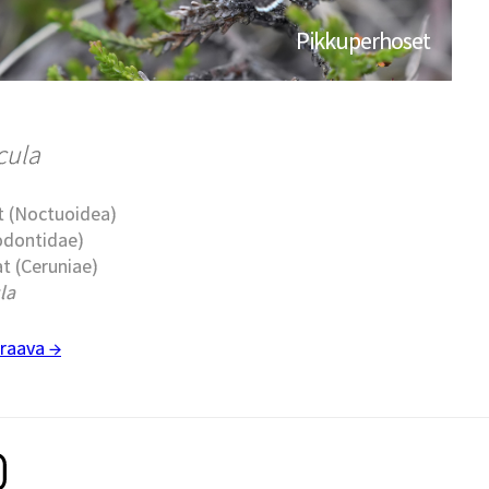
Pikkuperhoset
cula
t (Noctuoidea)
todontidae)
t (Ceruniae)
la
raava →