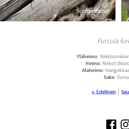
Suurperhoset
Furcula fur
Yläheimo
: Yökkösmäise
Heimo
: Nirkot (No
Alaheimo
: Hangokkaa
Suku
:
Furcu
← Edellinen
│
Seu