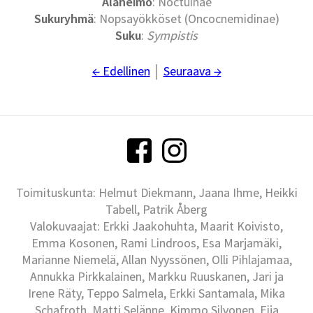
Alaheimo
: Noctuinae
Sukuryhmä
: Nopsayökköset (Oncocnemidinae)
Suku
:
Sympistis
← Edellinen
│
Seuraava →
Toimituskunta: Helmut Diekmann, Jaana Ihme, Heikki
Tabell, Patrik Åberg
Valokuvaajat: Erkki Jaakohuhta, Maarit Koivisto,
Emma Kosonen, Rami Lindroos, Esa Marjamäki,
Marianne Niemelä, Allan Nyyssönen, Olli Pihlajamaa,
Annukka Pirkkalainen, Markku Ruuskanen, Jari ja
Irene Räty, Teppo Salmela, Erkki Santamala, Mika
Schafroth, Matti Selänne, Kimmo Silvonen, Eija