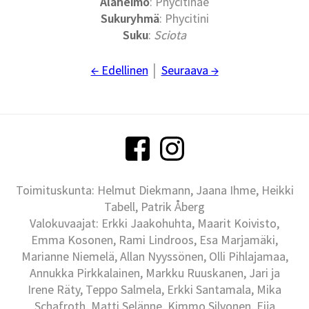
Alaheimo
: Phycitinae
Sukuryhmä
: Phycitini
Suku
:
Sciota
← Edellinen
│
Seuraava →
Toimituskunta: Helmut Diekmann, Jaana Ihme, Heikki
Tabell, Patrik Åberg
Valokuvaajat: Erkki Jaakohuhta, Maarit Koivisto,
Emma Kosonen, Rami Lindroos, Esa Marjamäki,
Marianne Niemelä, Allan Nyyssönen, Olli Pihlajamaa,
Annukka Pirkkalainen, Markku Ruuskanen, Jari ja
Irene Räty, Teppo Salmela, Erkki Santamala, Mika
Schafroth, Matti Selänne, Kimmo Silvonen, Eija