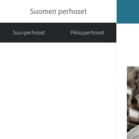
Suomen perhoset
Suurperhoset
Pikkuperhoset