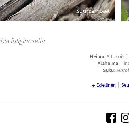
Suurperhoset
bia fuliginosella
Heimo
: Aitokoit (
Alaheimo
: Tin
Suku
:
Elato
← Edellinen
│
Seu