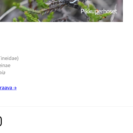
Pikkuperhoset
Tineidae)
einae
bia
raava →