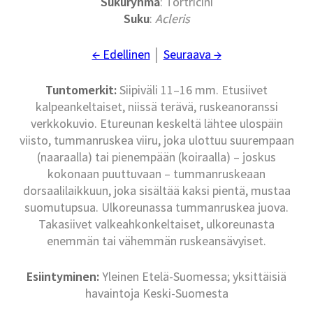
Sukuryhmä
: Tortricini
Suku
:
Acleris
← Edellinen
│
Seuraava →
Tuntomerkit:
Siipiväli 11–16 mm. Etusiivet
kalpeankeltaiset, niissä terävä, ruskeanoranssi
verkkokuvio. Etureunan keskeltä lähtee ulospäin
viisto, tummanruskea viiru, joka ulottuu suurempaan
(naaraalla) tai pienempään (koiraalla) – joskus
kokonaan puuttuvaan – tummanruskeaan
dorsaalilaikkuun, joka sisältää kaksi pientä, mustaa
suomutupsua. Ulkoreunassa tummanruskea juova.
Takasiivet valkeahkonkeltaiset, ulkoreunasta
enemmän tai vähemmän ruskeansävyiset.
Esiintyminen:
Yleinen Etelä-Suomessa; yksittäisiä
havaintoja Keski-Suomesta