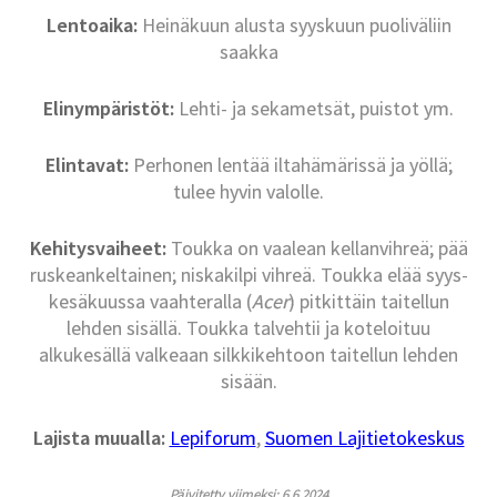
Lentoaika:
Heinäkuun alusta syyskuun puoliväliin
saakka
Elinympäristöt:
Lehti- ja sekametsät, puistot ym.
Elintavat:
Perhonen lentää iltahämärissä ja yöllä;
tulee hyvin valolle.
Kehitysvaiheet:
Toukka on vaalean kellanvihreä; pää
ruskeankeltainen; niskakilpi vihreä. Toukka elää syys-
kesäkuussa vaahteralla (
Acer
) pitkittäin taitellun
lehden sisällä. Toukka talvehtii ja koteloituu
alkukesällä valkeaan silkkikehtoon taitellun lehden
sisään.
Lajista muualla:
Lepiforum
,
Suomen Lajitietokeskus
Päivitetty viimeksi: 6.6.2024