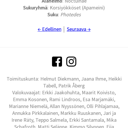
Alaheimo
: Noctuinae
Sukuryhmä
: Korsiyökköset (Apameini)
Suku
:
Photedes
← Edellinen
│
Seuraava →
Toimituskunta: Helmut Diekmann, Jaana Ihme, Heikki
Tabell, Patrik Åberg
Valokuvaajat: Erkki Jaakohuhta, Maarit Koivisto,
Emma Kosonen, Rami Lindroos, Esa Marjamäki,
Marianne Niemelä, Allan Nyyssönen, Olli Pihlajamaa,
Annukka Pirkkalainen, Markku Ruuskanen, Jari ja
Irene Räty, Teppo Salmela, Erkki Santamala, Mika
Schafroth, Matti Selänne, Kimmo Silvonen, Eija