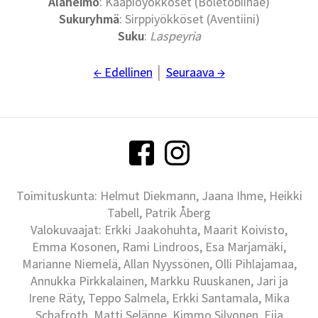
Alaheimo
: Kääpiöyökköset (Boletobiinae)
Sukuryhmä
: Sirppiyökköset (Aventiini)
Suku
:
Laspeyria
← Edellinen
│
Seuraava →
Toimituskunta: Helmut Diekmann, Jaana Ihme, Heikki
Tabell, Patrik Åberg
Valokuvaajat: Erkki Jaakohuhta, Maarit Koivisto,
Emma Kosonen, Rami Lindroos, Esa Marjamäki,
Marianne Niemelä, Allan Nyyssönen, Olli Pihlajamaa,
Annukka Pirkkalainen, Markku Ruuskanen, Jari ja
Irene Räty, Teppo Salmela, Erkki Santamala, Mika
Schafroth, Matti Selänne, Kimmo Silvonen, Eija