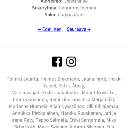
Alaheimo
: Gelechiinae
Sukuryhmä
: Gnorimoschemini
Suku
:
Caryocolum
← Edellinen
│
Seuraava →
Toimituskunta: Helmut Diekmann, Jaana Ihme, Heikki
Tabell, Patrik Åberg
Valokuvaajat: Erkki Jaakohuhta, Maarit Koivisto,
Emma Kosonen, Rami Lindroos, Esa Marjamäki,
Marianne Niemelä, Allan Nyyssönen, Olli Pihlajamaa,
Annukka Pirkkalainen, Markku Ruuskanen, Jari ja
Irene Räty, Teppo Salmela, Erkki Santamala, Mika
Schafroth, Matti Selänne, Kimmo Silvonen, Eija