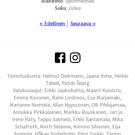
Alaheimo
: Spilomelinae
Suku
:
Udea
← Edellinen
│
Seuraava →
Toimituskunta: Helmut Diekmann, Jaana Ihme, Heikki
Tabell, Patrik Åberg
Valokuvaajat: Erkki Jaakohuhta, Maarit Koivisto,
Emma Kosonen, Rami Lindroos, Esa Marjamäki,
Marianne Niemelä, Allan Nyyssönen, Olli Pihlajamaa,
Annukka Pirkkalainen, Markku Ruuskanen, Jari ja
Irene Räty, Teppo Salmela, Erkki Santamala, Mika
Schafroth, Matti Selänne, Kimmo Silvonen, Eija
Soimola, Håkan Söderholm, Päivi Torkki, Tarmo