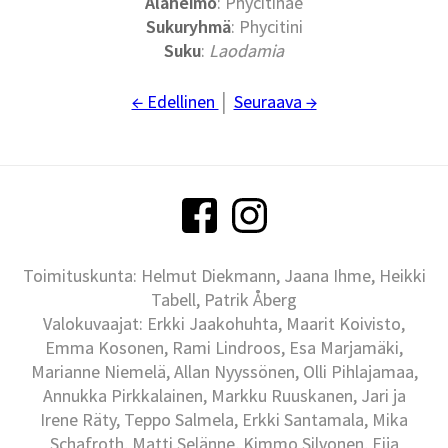
Alaheimo
: Phycitinae
Sukuryhmä
: Phycitini
Suku
:
Laodamia
← Edellinen
│
Seuraava →
Toimituskunta: Helmut Diekmann, Jaana Ihme, Heikki
Tabell, Patrik Åberg
Valokuvaajat: Erkki Jaakohuhta, Maarit Koivisto,
Emma Kosonen, Rami Lindroos, Esa Marjamäki,
Marianne Niemelä, Allan Nyyssönen, Olli Pihlajamaa,
Annukka Pirkkalainen, Markku Ruuskanen, Jari ja
Irene Räty, Teppo Salmela, Erkki Santamala, Mika
Schafroth, Matti Selänne, Kimmo Silvonen, Eija