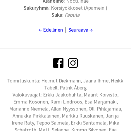
Alaheimo
: Noctuinae
Sukuryhmä
: Korsiyökköset (Apameini)
Suku
:
Fabula
← Edellinen
│
Seuraava →
Toimituskunta: Helmut Diekmann, Jaana Ihme, Heikki
Tabell, Patrik Åberg
Valokuvaajat: Erkki Jaakohuhta, Maarit Koivisto,
Emma Kosonen, Rami Lindroos, Esa Marjamäki,
Marianne Niemelä, Allan Nyyssönen, Olli Pihlajamaa,
Annukka Pirkkalainen, Markku Ruuskanen, Jari ja
Irene Räty, Teppo Salmela, Erkki Santamala, Mika
Schafroth, Matti Selänne, Kimmo Silvonen, Eija