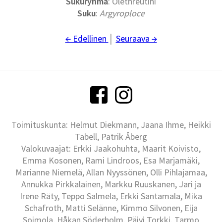
Sukuryhmä
: Olethreutini
Suku
:
Argyroploce
← Edellinen
│
Seuraava →
Toimituskunta: Helmut Diekmann, Jaana Ihme, Heikki
Tabell, Patrik Åberg
Valokuvaajat: Erkki Jaakohuhta, Maarit Koivisto,
Emma Kosonen, Rami Lindroos, Esa Marjamäki,
Marianne Niemelä, Allan Nyyssönen, Olli Pihlajamaa,
Annukka Pirkkalainen, Markku Ruuskanen, Jari ja
Irene Räty, Teppo Salmela, Erkki Santamala, Mika
Schafroth, Matti Selänne, Kimmo Silvonen, Eija
Soimola, Håkan Söderholm, Päivi Torkki, Tarmo