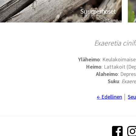
Suurperhoset
Exaeretia cini
Yläheimo
: Keulakoimaise
Heimo
: Lattakoit (De
Alaheimo
: Depres
Suku
:
Exaere
← Edellinen
│
Seu