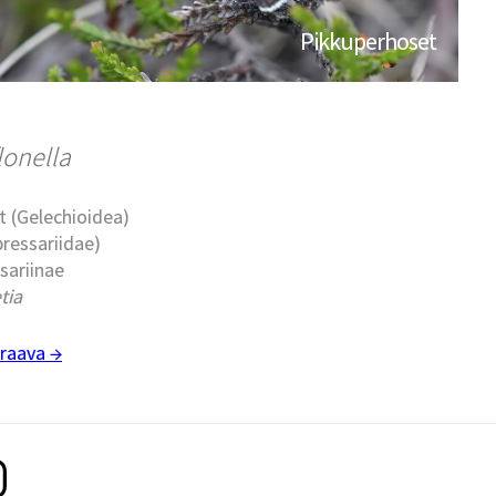
Pikkuperhoset
flonella
t (Gelechioidea)
pressariidae)
sariinae
tia
raava →