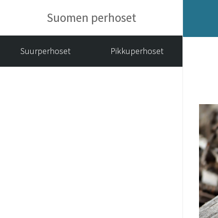
Suomen perhoset
Suurperhoset
Pikkuperhoset