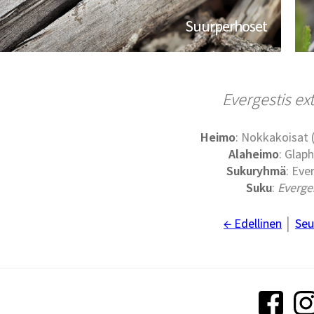
Suurperhoset
Evergestis ex
Heimo
: Nokkakoisat
Alaheimo
: Glaph
Sukuryhmä
: Eve
Suku
:
Everge
← Edellinen
│
Seu