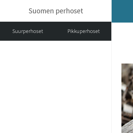
Suomen perhoset
Suurperhoset
Pikkuperhoset