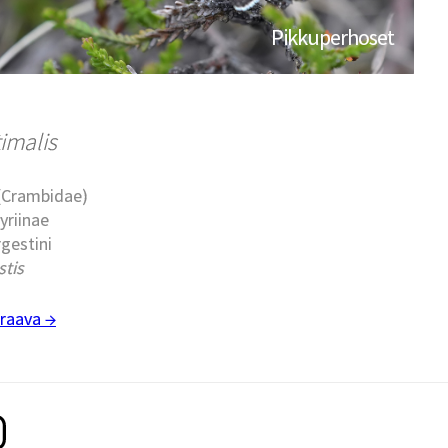
Pikkuperhoset
timalis
 (Crambidae)
yriinae
rgestini
stis
raava →