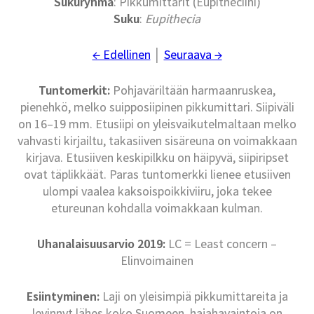
Sukuryhmä
: Pikkumittarit (Eupitheciini)
Suku
:
Eupithecia
← Edellinen
│
Seuraava →
Tuntomerkit:
Pohjaväriltään harmaanruskea,
pienehkö, melko suipposiipinen pikkumittari. Siipiväli
on 16–19 mm. Etusiipi on yleisvaikutelmaltaan melko
vahvasti kirjailtu, takasiiven sisäreuna on voimakkaan
kirjava. Etusiiven keskipilkku on häipyvä, siipiripset
ovat täplikkäät. Paras tuntomerkki lienee etusiiven
ulompi vaalea kaksoispoikkiviiru, joka tekee
etureunan kohdalla voimakkaan kulman.
Uhanalaisuusarvio 2019:
LC = Least concern –
Elinvoimainen
Esiintyminen:
Laji on yleisimpiä pikkumittareita ja
levinnyt lähes koko Suomeen, hajahavaintoja on