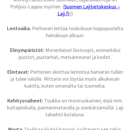
Pohjois-Lappia myöten. (
Suomen Lajitietokeskus –
Laji.fi
))
Lentoaika:
Perhonen lentää toukokuun loppupuolelta
heinäkuun alkuun.
Elinympäristöt:
Monenlaiset biotoopit, esimerkiksi
puistot, puutarhat, metsänreunat ja kedot.
Elintavat:
Perhonen aloittaa lentonsa hämärän tullen
ja tulee valolle. Mittarin voi löytää myös alkukesän
kukilta, kuten omenalta tai tuomelta.
Kehitysvaiheet:
Toukka on moniruokainen; elää mm.
kultapiiskulla, paimenmataralla ja siankärsämöllä. Laji
talvehtii kotelona.
Muuta:
Toukkaa löytää harvoin, luultavasti sen takia,