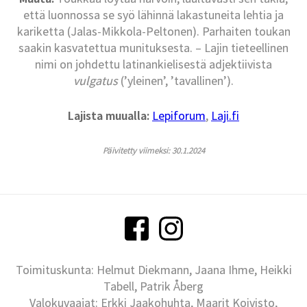
että luonnossa se syö lähinnä lakastuneita lehtia ja
kariketta (Jalas-Mikkola-Peltonen). Parhaiten toukan
saakin kasvatettua munituksesta. – Lajin tieteellinen
nimi on johdettu latinankielisestä adjektiivista
vulgatus
(’yleinen’, ’tavallinen’).
Lajista muualla:
Lepiforum
,
Laji.fi
Päivitetty viimeksi: 30.1.2024
Toimituskunta: Helmut Diekmann, Jaana Ihme, Heikki
Tabell, Patrik Åberg
Valokuvaajat: Erkki Jaakohuhta, Maarit Koivisto,