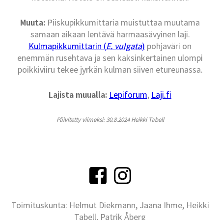
Muuta:
Piiskupikkumittaria muistuttaa muutama
samaan aikaan lentävä harmaasävyinen laji.
Kulmapikkumittarin (
E. vulgata
)
pohjaväri on
enemmän rusehtava ja sen kaksinkertainen ulompi
poikkiviiru tekee jyrkän kulman siiven etureunassa.
Lajista muualla:
Lepiforum
,
Laji.fi
Päivitetty viimeksi: 30.8.2024 Heikki Tabell
Toimituskunta: Helmut Diekmann, Jaana Ihme, Heikki
Tabell, Patrik Åberg