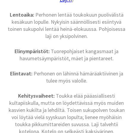
Lentoaika:
Perhonen lentää toukokuun puolivälistä
kesäkuun lopulle. Nykyisin säännöllisesti esiintyvä
toinen sukupolvi lentää heinä-elokuussa. Pohjoisessa
laji on yksipolvinen.
Elinympäristöt:
Tuorepohjaiset kangasmaat ja
havumetsäympäristöt, mäet ja pientareet.
Elintavat:
Perhonen on lähinnä hämäräaktiivinen ja
tulee myös valolle.
Kehitysvaiheet:
Toukka elää pääasiallisesti
kultapiiskulla, mutta on löydettävissä myös muiden
kasvien kukilta ja lehdiltä. Toisen sukupolven toukan
voi löytää vielä syyskuun lopulta; lienee myöhäisin
toukka pikkumittareiden suvussa. Laji talvehtii
kotelona. Kotelo on selkeästi kaksivärinen.