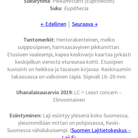
Sukuryhmä
: Pikkumittarit (Eupitheciini)
Suku
:
Eupithecia
← Edellinen
│
Seuraava →
Tuntomerkit:
Hentorakenteinen, melko
suipposiipinen, harmaasävyinen pikkumittari.
Etusiiven vaaleampi, kapea keskivarjo kaartaa jyrkästi
keskipilkun vierestä etureunaa kohti. Etusiipien
kuviointi on heikkoa ja tasaisen kirjavaa. Keskiruumiin
takaosassa on valkoinen täplä. Siipiväli 16–20 mm.
Uhanalaisuusarvio 2019:
LC = Least concern –
Elinvoimainen
Esiintyminen:
Laji esiintyy yleisenä koko Suomessa;
yleisimmillään mittari on pohjoisessa, Keski-
Suomessa vähälukuisempi. (
Suomen Lajitietokeskus –
Laji.fi
)