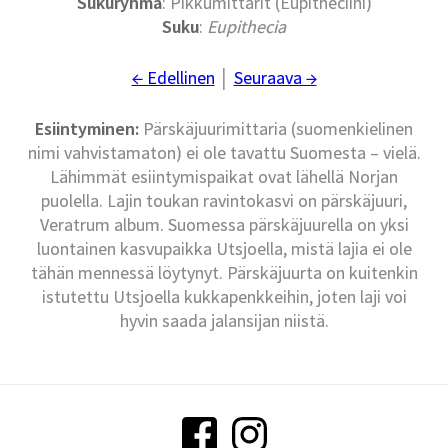
Sukuryhmä
: Pikkumittarit (Eupitheciini)
Suku
:
Eupithecia
← Edellinen
│
Seuraava →
Esiintyminen:
Pärskäjuurimittaria (suomenkielinen
nimi vahvistamaton) ei ole tavattu Suomesta – vielä.
Lähimmät esiintymispaikat ovat lähellä Norjan
puolella. Lajin toukan ravintokasvi on pärskäjuuri,
Veratrum album. Suomessa pärskäjuurella on yksi
luontainen kasvupaikka Utsjoella, mistä lajia ei ole
tähän mennessä löytynyt. Pärskäjuurta on kuitenkin
istutettu Utsjoella kukkapenkkeihin, joten laji voi
hyvin saada jalansijan niistä.