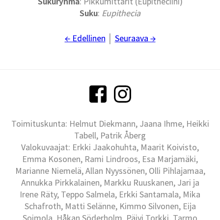
Sukuryhmä
: Pikkumittarit (Eupitheciini)
Suku
:
Eupithecia
← Edellinen
│
Seuraava →
Toimituskunta: Helmut Diekmann, Jaana Ihme, Heikki
Tabell, Patrik Åberg
Valokuvaajat: Erkki Jaakohuhta, Maarit Koivisto,
Emma Kosonen, Rami Lindroos, Esa Marjamäki,
Marianne Niemelä, Allan Nyyssönen, Olli Pihlajamaa,
Annukka Pirkkalainen, Markku Ruuskanen, Jari ja
Irene Räty, Teppo Salmela, Erkki Santamala, Mika
Schafroth, Matti Selänne, Kimmo Silvonen, Eija
Soimola, Håkan Söderholm, Päivi Torkki, Tarmo